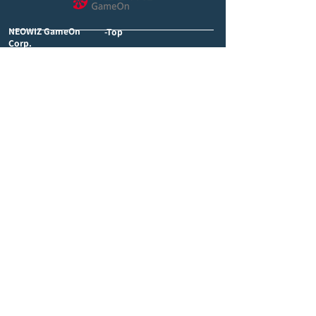
NEOWIZ GameOn
-Top
Corp.
〒113-0033
3rd Floor, Korakuen
- News
PREX, 1-4-5 Hongo,
Bunkyo-ku, Tokyo
- Game business
- Investment/M&A business
- Consulting business
- New business
- Company profile
-Group companies
- Access
- Contact us
Privacy Policy
©︎NEOWIZ GameOn Corp. All Rights Reserved.