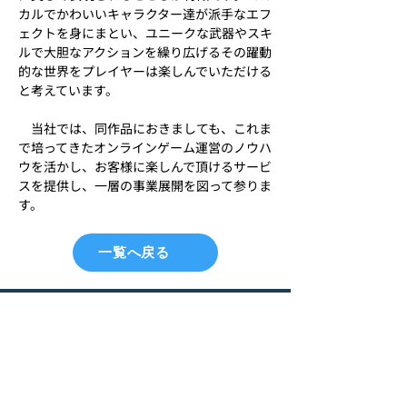
カルでかわいいキャラクター達が派手なエフ
ェクトを身にまとい、ユニークな武器やスキ
ルで大胆なアクションを繰り広げるその躍動
的な世界をプレイヤーは楽しんでいただける
と考えています。
　当社では、同作品におきましても、これま
で培ってきたオンラインゲーム運営のノウハ
ウを活かし、お客様に楽しんで頂けるサービ
スを提供し、一層の事業展開を図って参りま
す。
一覧へ戻る
NEOWIZ GameOn
-Top
Corp.
〒113-0033
3rd Floor, Korakuen