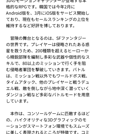
3Dのモーションキャラクターが登場する本
格的なRPGです。韓国では今年2月に
Android版を、3月にiOS版をサービス開始し
ており、現在もセールスランキングの上位を
維持するなど好評を博しております。
　冒険の舞台となるのは、SFファンタジー
の世界です。プレイヤーは侵略されたある惑
星を救うため、200種類を超えるヒーローか
ら精鋭部隊を編制し多彩な武器や個性的なス
キルで、80以上のミッションで行く手を阻
む侵略者軍団を撃破していきます。バトル
は、ミッション戦以外でもワールドボス戦、
タイムアタック、他のプレイヤーと戦うデュ
エル戦、敵を倒しながら地中深く潜っていく
ダンジョン戦など多彩なバトルモードを用意
しています。
　本作は、コンソールゲームに匹敵するほど
の、ハイクオリティな3Dグラフィックのモ
ーションがスマートフォン環境でもスムーズ
に美しく表現されるところが特徴です。コミ