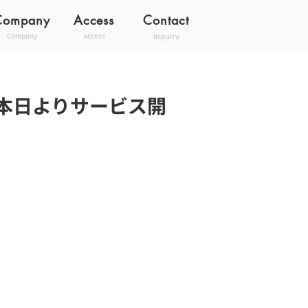
Company
Access
Contact
inquiry
Company
access
本日よりサービス開