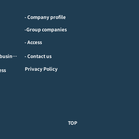
- Company profile
-Group companies
- Access
- Investment/M&A business
- Contact us
Privacy Policy
ess
TOP