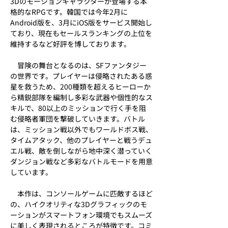
3Dのモーションキャラクターが登場する本
格的なRPGです。韓国では今年2月に
Android版を、3月にiOS版をサービス開始し
ており、現在もセールスランキングの上位を
維持するなど好評を博しております。
　冒険の舞台となるのは、SFファンタジー
の世界です。プレイヤーは侵略されたある惑
星を救うため、200種類を超えるヒーローか
ら精鋭部隊を編制し多彩な武器や個性的なス
キルで、80以上のミッションで行く手を阻
む侵略者軍団を撃破していきます。バトル
は、ミッション戦以外でもワールドボス戦、
タイムアタック、他のプレイヤーと戦うデュ
エル戦、敵を倒しながら地中深く潜っていく
ダンジョン戦など多彩なバトルモードを用意
しています。
　本作は、コンソールゲームに匹敵するほど
の、ハイクオリティな3Dグラフィックのモ
ーションがスマートフォン環境でもスムーズ
に美しく表現されるところが特徴です。コミ