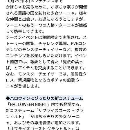
10月25日(木)メンテナンスまで
かぼちゃを売るために、かぼちゃ祭りが開催
される童話の国を訪れた少女ソーニャ。様々
な仲間と出会い、友達になろうとしますが、
ソーニャのもう一つの人格・ターニャが嫉妬
して妨害してきます。
シーズンイベントは期間限定で実施され、ス
トーリーの閲覧、チャレンジ戦闘、PVEコン
テンツのモンスターチェイサーなど、複数の
コンテンツをお楽しみいただけます。イベン
ト商店では、報酬として得た「魔法の葉っ
ぱ」とアイテムを交換することができます。
なお、モンスターチェイサーでは、闇属性タ
ロス、新規魔物となるカボチャの幽霊 ター
ニャが登場します。
◆ハロウィンにぴったりの新コスチューム
「HALLOWEEN NIGHT」内でも登場する、
新コスチューム「サプライズゴースト グラ
ンヒルト」「かぼちゃ売りの少女 ソーニ
ャ」およびその専用装備が追加されます。
「サプライズゴースト グランヒルト」は