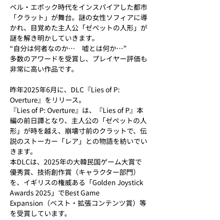
ベル・エポック時代をインスパイアした都市
「クラット」が舞台。謎の女性ソフィアに導
かれ、目覚めた主人公「ゼペットの人形」が
謎を解き明かしていきます。
“自分は何者なのか…　嘘とは何か…”
多数のアワードを受賞し、プレイヤー評価も
非常に高い作品です。
昨年2025年6月に、DLC『Lies of P: 
Overture』をリリース。
『Lies of P: Overture』は、『Lies of P』本
編の前日譚となり、主人公の「ゼペットの人
形」が時を越え、崩壊寸前のクラットで、伝
説のストーカー「レア」との物語を紡いでい
きます。
本DLCは、2025年の大韓民国ゲーム大賞で
優秀賞、技術創作賞（キャラクター部門）
を、イギリスの権威ある「Golden Joystick 
Awards 2025」でBest Game 
Expansion（ベスト・拡張コンテンツ賞）等
を受賞しています。