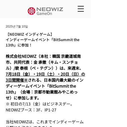
2025년 7월 10일
【NEOWIZ インディゲーム】
インディーゲームイベント「BitSummit the
13th」に参加！
株式会社NEOWIZ（本社：韓国 京畿道城南
市、共同代表：金 承徹（キム・スンチョ
ル）/裵 泰根（ベ・テグン））は、来週末、
7月18日（金）・19日（土）・20日（日）の
3日間開催※
される、日本国内最大級のイン
ディーゲームイベント「BitSummit the 
13th」（会場：京都市勧業館みやこめっ
せ）に参加します。
※ 初日の7/13（金）はビジネスデー。
NEOWIZブース：3F、IP1-27
当社NEOWIZは、これまでインディーゲーム