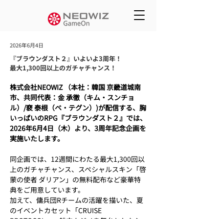
2026年6月4日
『ブラウンダスト２』いよいよ3周年！
最大1,300回以上のガチャチャンス！
株式会社NEOWIZ （本社：韓国 京畿道城南
市、共同代表：金 承徹（キム・スンチョ
ル）/裵 泰根（ベ・テグン）)が配信する、胸
いっぱいのRPG『ブラウンダスト２』では、
2026年6月4日（木）より、3周年記念企画を
実施いたします。
同企画では、12週間にわたる最大1,300回以
上のガチャチャンス、スペシャルスキン「啓
蒙の使者 ダリアン」の無料配布など豪華特
典をご用意しています。
加えて、傭兵団Rチームの活躍を描いた、夏
のイベントカセット「CRUISE 