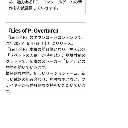
め、魅力あるPC・コンソールゲームの新
作をお披露目していきます。
『Lies of P: Overture』
『Lies of P』のダウンロードコンテンツで、
昨年2025年6月7日（土）にリリース。
『Lies of P』本編の前日譚となり、主人公の
「ゼペットの人形」が時を越え、崩壊寸前の
クラットで、伝説のストーカー「レア」との
物語を紡いでいきます。
情緒的な物語、新しいリージョンアーム、新
しい武器の組み合わせ、屈強なボスなど、プ
レイヤーから熱狂的な支持をいただいていま
す。
◆『Lies of P』およびDLC『Lies of P: 
Overture』
『Lies of P』Play Station Store®
『Lies of P』steam®