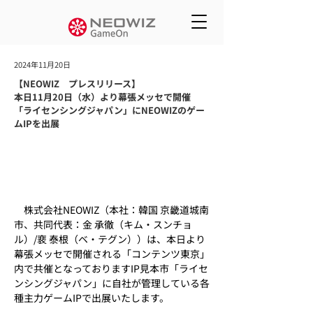
2024年11月20日
【NEOWIZ プレスリリース】
本日11月20日（水）より幕張メッセで開催
「ライセンシングジャパン」にNEOWIZのゲー
ムIPを出展
　株式会社NEOWIZ（本社：韓国 京畿道城南
市、共同代表：金 承徹（キム・スンチョ
ル）/裵 泰根（ベ・テグン））は、本日より
幕張メッセで開催される「コンテンツ東京」
内で共催となっておりますIP見本市「ライセ
ンシングジャパン」に自社が管理している各
種主力ゲームIPで出展いたします。