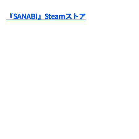
『SANABI』Steamストア
一覧へ戻る
株式会社 NEOWIZゲー
ー トップ
ムオン
​〒113-0033
​東京都文京区本郷一丁目4番
ー ニュース
5号 後楽園PREX 3階
ー ゲーム事業
ー 投資/M&A 事業
ー コンサルティング事業