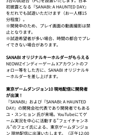
3台の試遊台（PC)を設置いたします。日本
初披露となる『SANABI: A HAUNTED DAY』
をだれでも試遊いただけます（お一人様15
分程度）。
※開発中のため、プレイ画面の動画撮影は禁
止となります。
※試遊希望者が多い場合、時間の都合でプレ
イできない場合があります。
SANABI オリジナルキーホルダーがもらえる
NEOWIZインディーゲーム Xアカウントのフ
ォロー等をした方に、SANABI オリジナルキ
ーホルダーを差し上げます。
東京ゲームダンジョン10 現地配信に開発者
が出演！
『SANABI』および『SANABI: A HAUNTED 
DAY』の開発会社代表であり開発者でもある
ユ・スンヒョン 氏が来場。YouTubeにてゲ
ーム実況を中心に活動する"フェイチャンネ
ル"のフェイ氏による、東京ゲームダンジョ
ン 現地配信に出演いたします。（正午12:00