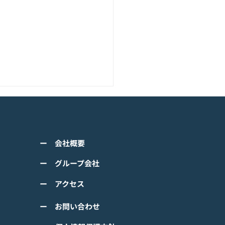
アニメーション『ぼのぼ
のモバイルゲーム<span
ss="space"></span>『ぼ
くは下記PDFをご確認くださ
の なにしてる？』<span
ー 会社概要
 【ゲームオン プレスリリ
ss="space"></span>グロ
】 TVアニメーション 『ぼの
ー グループ会社
ルで事前登録
』のモバイルゲーム 『ぼの
ー アクセス
 なにしてる？』事前登録受
！ #ぼのぼの
ー お問い合わせ