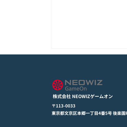
モバイル新作『ぼのぼの なに
してる？』Google Play Store
とApp Storeから全世界に向
詳しくは下記PDFをご確認くださ
けて正式リリース！
い。 【ゲームオン プレスリリ
ース】 モバイル新作『ぼのぼの
株式会社 NEOWIZゲームオン
なにしてる？』 Google Play
StoreとApp Storeから全世界に
​〒113-0033
向けて正式リリース！ #ぼのぼの
​東京都文京区本郷一丁目4番5号 後楽園PR