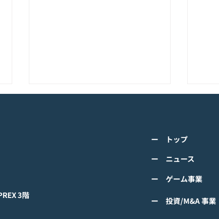
K-POPアイドル応援アプリ
TV
『IDOL CHAMP』<span
の』
class="space"></span>「K-
cla
詳しくは下記PDFをご確認くださ
詳し
超伝導体！最高のスリックバ
のぼ
ー トップ
い。 【ゲームオン プレスリリー
い。
ック・チャレンジアイドル
cla
ス】 K-POPアイドル応援アプリ
ース
ー ニュース
は？」<span class="spa
ーバ
『IDOL CHAMP』 「K-超伝導
ぼの
ー ゲーム事業
体！最高のスリックバック・チャ
ぼの
レンジアイドルは？」 ファン投
付中
EX 3階
ー 投資/M&A 事業
票イベントにおいてNCTの
TAEYONGが1位獲得！