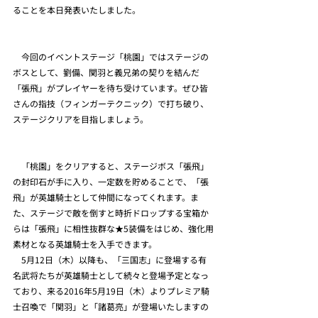
ることを本日発表いたしました。
　今回のイベントステージ「桃園」ではステージの
ボスとして、劉備、関羽と義兄弟の契りを結んだ
「張飛」がプレイヤーを待ち受けています。ぜひ皆
さんの指技（フィンガーテクニック）で打ち破り、
ステージクリアを目指しましょう。
　「桃園」をクリアすると、ステージボス「張飛」
の封印石が手に入り、一定数を貯めることで、「張
飛」が英雄騎士として仲間になってくれます。ま
た、ステージで敵を倒すと時折ドロップする宝箱か
らは「張飛」に相性抜群な★5装備をはじめ、強化用
素材となる英雄騎士を入手できます。
　5月12日（木）以降も、「三国志」に登場する有
名武将たちが英雄騎士として続々と登場予定となっ
ており、来る2016年5月19日（木）よりプレミア騎
士召喚で「関羽」と「諸葛亮」が登場いたしますの