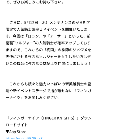
で、ぜひお楽しみにお待ち下さい。
　さらに、5月12日（木）メンテナンス後から期間
限定で人気騎士確率ＵＰイベントを開催いたしま
す。今回は「ロラン」や「アーサー」といった、前
衛職“ソルジャー”の人気騎士が確率アップしており
ますので、これからの「梅雨」の季節のジメジメを
爽快にさせる強力なソルジャーを入手したい方はぜ
ひこの機会に強力な英雄騎士を仲間にしましょう！
　これからも続々と魅力いっぱいの新英雄騎士の登
場や新イベントステージで指が離せない『フィンガ
ーナイツ』をお楽しみください。
『フィンガーナイツ（FINGER KNIGHTS）』ダウン
ロードサイト
▼App Store 
http://goo.gl/BGRcxF