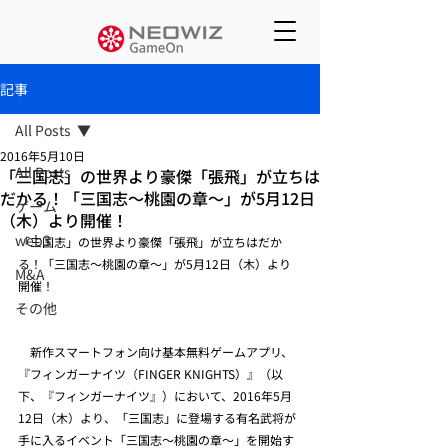
記事
All Posts
2016年5月10日
All Posts
「三国志」の世界より豪傑「張飛」が立ちは
だかる！「三国志～桃園の章～」が5月12日
ゲーム
（木）より開催！
web3
「三国志」の世界より豪傑「張飛」が立ちはだか
る！「三国志～桃園の章～」が5月12日（木）より
M&A
開催！
その他
　新作スマートフォン向け基本無料ゲームアプリ、
『フィンガーナイツ（FINGER KNIGHTS）』（以
下、『フィンガーナイツ』）において、2016年5月
12日（木）より、「三国志」に登場する有名武将が
手に入るイベント「三国志～桃園の章～」を開始す