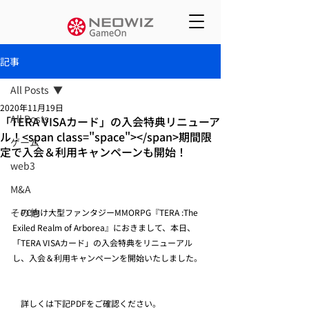
記事
All Posts
2020年11月19日
All Posts
「TERA VISAカード」の入会特典リニューア
ル！<span class="space"></span>期間限
ゲーム
定で入会＆利用キャンペーンも開始！
web3
M&A
その他
　PC向け大型ファンタジーMMORPG『TERA :The 
Exiled Realm of Arborea』におきまして、本日、
「TERA VISAカード」の入会特典をリニューアル
し、入会＆利用キャンペーンを開始いたしました。
　詳しくは下記PDFをご確認ください。