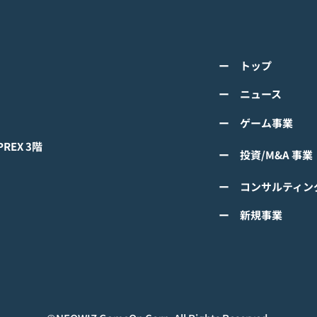
K-POPアイドル応援アプリ
TV
『IDOL CHAMP』<span
の』
class="space"></span>「K-
cla
詳しくは下記PDFをご確認くださ
詳し
超伝導体！最高のスリックバ
のぼ
ー トップ
い。 【ゲームオン プレスリリー
い。
ック・チャレンジアイドル
cla
ス】 K-POPアイドル応援アプリ
ース
ー ニュース
は？」<span class="spa
ーバ
『IDOL CHAMP』 「K-超伝導
ぼの
ー ゲーム事業
体！最高のスリックバック・チャ
ぼの
レンジアイドルは？」 ファン投
付中
EX 3階
ー 投資/M&A 事業
票イベントにおいてNCTの
TAEYONGが1位獲得！
ー コンサルティン
#IDOLCHAMP
ー 新規事業