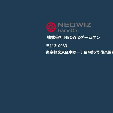
モバイル新作『ぼのぼの なに
してる？』Google Play Store
とApp Storeから全世界に向
詳しくは下記PDFをご確認くださ
けて正式リリース！
い。 【ゲームオン プレスリリ
ース】 モバイル新作『ぼのぼの
株式会社 NEOWIZゲームオン
なにしてる？』 Google Play
StoreとApp Storeから全世界に
​〒113-0033
向けて正式リリース！ #ぼのぼの
​東京都文京区本郷一丁目4番5号 後楽園PR