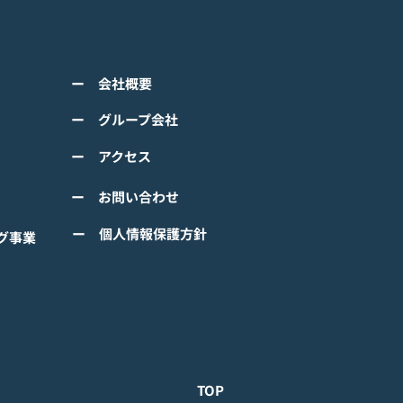
アニメーション『ぼのぼ
のモバイルゲーム<span
ss="space"></span>『ぼ
くは下記PDFをご確認くださ
の なにしてる？』<span
ー 会社概要
 【ゲームオン プレスリリ
ss="space"></span>グロ
】 TVアニメーション 『ぼの
ー グループ会社
ルで事前登録
』のモバイルゲーム 『ぼの
ー アクセス
 なにしてる？』事前登録受
！ #ぼのぼの
ー お問い合わせ
ー 個人情報保護方針
グ事業
TOP