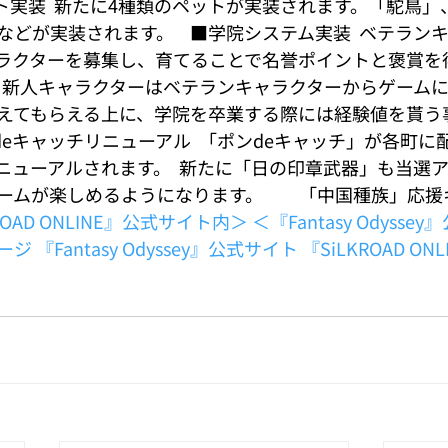
ペット実装  新たに4種類のペットが実装されます。「駝鳥
どが実装されます。    ■学院システム実装  ベテラン
ラクターを募集し、育てることで名誉ポイントと褒賞を
  新人キャラクターはベテランキャラクターからゲーム
えてもらえる上に、学院を卒業する際には経験値を貰う
ポンdeキャッチリニューアル  「ポンdeキャッチ」が各町
ニューアルされます。  新たに「日の印章武器」も当選
ムが楽しめるようになります。         「中国種族」応
ROAD ONLINE』公式サイト内＞
＜『Fantasy Odyss
ージ
『Fantasy Odyssey』公式サイト
『SiLKROAD O