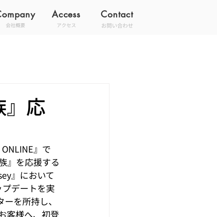
Company
Access
Contact
お問い合わせ
会社概要
アクセス
種族』応
 ONLINE』で
国種族』を応援する
ssey』において
ップデートを実
クターを所持し、
お客様へ、初登