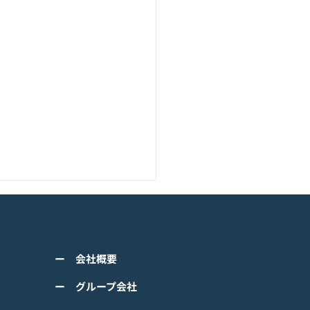
アニメーション『ぼのぼ
のモバイルゲーム<span
ss="space"></span>『ぼ
くは下記PDFをご確認くださ
の なにしてる？』<span
ー 会社概要
 【ゲームオン プレスリリ
ss="space"></span>グロ
】 TVアニメーション 『ぼの
ー グループ会社
ルで事前登録
』のモバイルゲーム 『ぼの