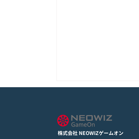
モバイル新作『ぼのぼの なに
してる？』Google Play Store
とApp Storeから全世界に向
詳しくは下記PDFをご確認くださ
けて正式リリース！
い。 【ゲームオン プレスリリ
ース】 モバイル新作『ぼのぼの
株式会社 NEOWIZゲームオン
なにしてる？』 Google Play