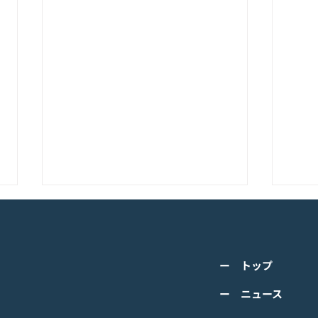
K-POPアイドル応援アプリ
TV
『IDOL CHAMP』<span
の』
class="space"></span>「K-
cla
詳しくは下記PDFをご確認くださ
詳し
超伝導体！最高のスリックバ
のぼ
ー トップ
い。 【ゲームオン プレスリリー
い。
ック・チャレンジアイドル
cla
ス】 K-POPアイドル応援アプリ
ース
ー ニュース
は？」<span class="spa
ーバ
『IDOL CHAMP』 「K-超伝導
ぼの