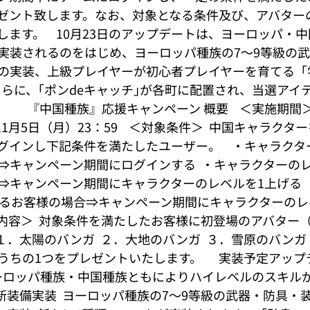
ゼント致します。なお、対象となる条件及び、アバター
ます。    10月23日のアップデートは、ヨーロッパ・
実装されるのをはじめ、ヨーロッパ種族の7～9等級の
の実装、上級プレイヤーが初心者プレイヤーを育てる「
さらに、｢ポンdeキャッチ｣が各町に配置され、当選アイ
     『中国種族』応援キャンペーン 概要    ＜実施期間＞ 
11月5日（月）23：59    ＜対象条件＞  中国キャラク
インし下記条件を満たしたユーザー。    ・キャラクタ
キャンペーン期間にログインする  ・キャラクターのレベ
⇒キャンペーン期間にキャラクターのレベルを1上げる 
あるお客様の場合⇒キャンペーン期間にキャラクターのレ
ント内容＞  対象条件を満たしたお客様に初登場のアバター
  １．太陽のバンガ  ２．大地のバンガ  ３．雪原のバンガ
うちの1つをプレゼントいたします。      実装予定アッ
ヨーロッパ種族・中国種族ともによりハイレベルのスキル
ッパ新装備実装  ヨーロッパ種族の7～9等級の武器・防具