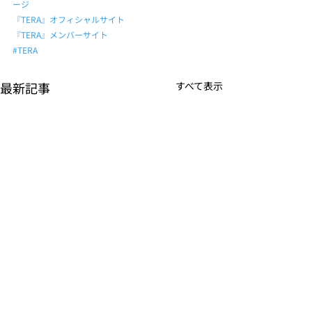
ージ
『TERA』オフィシャルサイト
『TERA』メンバーサイト
#TERA
最新記事
すべて表示
K-POPアイドル応援アプ
TVアニメーシ