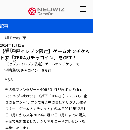
記事
All Posts
2014年12月1日
All Posts
【セブン-イレブン限定】ゲームオンチケッ
トで「TERAガチャコイン」をGET！
ゲーム
【セブン-イレブン限定】ゲームオンチケットで
web3
「TERAガチャコイン」をGET！
M&A
その他
　大型ファンタジーMMORPG『TERA :The Exiled 
Realm of Arborea』（以下『TERA』）において、全
国のセブン-イレブンで発売中の自社オリジナル電子
マネー「ゲームオンチケット」の本日2014年12月1
日（月）から来年2015年1月12日（月）までの購入
分全てを対象とした、シリアルコードプレゼントを
実施いたします。