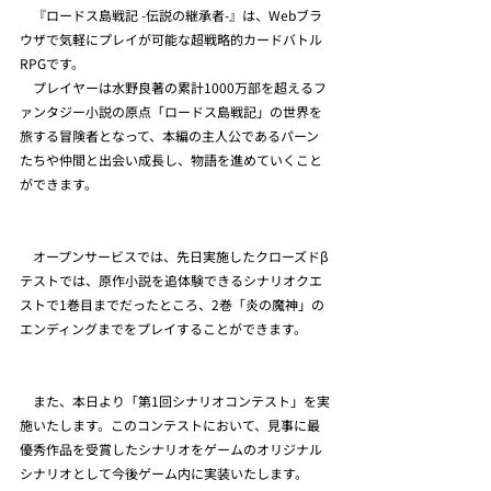
　『ロードス島戦記 -伝説の継承者-』は、Webブラ
ウザで気軽にプレイが可能な超戦略的カードバトル
RPGです。 
　プレイヤーは水野良著の累計1000万部を超えるフ
ァンタジー小説の原点「ロードス島戦記」の世界を
旅する冒険者となって、本編の主人公であるパーン
たちや仲間と出会い成長し、物語を進めていくこと
ができます。  
　オープンサービスでは、先日実施したクローズドβ
テストでは、原作小説を追体験できるシナリオクエ
ストで1巻目までだったところ、2巻「炎の魔神」の
エンディングまでをプレイすることができます。 
　また、本日より「第1回シナリオコンテスト」を実
施いたします。このコンテストにおいて、見事に最
優秀作品を受賞したシナリオをゲームのオリジナル
シナリオとして今後ゲーム内に実装いたします。 