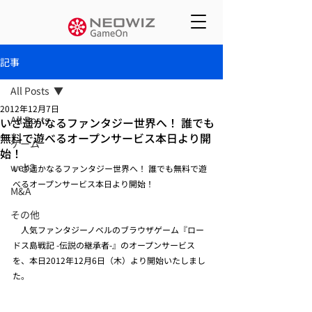
記事
All Posts
2012年12月7日
All Posts
いざ遥かなるファンタジー世界へ！ 誰でも
無料で遊べるオープンサービス本日より開
ゲーム
始！
web3
いざ遥かなるファンタジー世界へ！ 誰でも無料で遊
べるオープンサービス本日より開始！ 
M&A
その他
　人気ファンタジーノベルのブラウザゲーム『ロー
ドス島戦記 -伝説の継承者-』のオープンサービス
を、本日2012年12月6日（木）より開始いたしまし
た。  