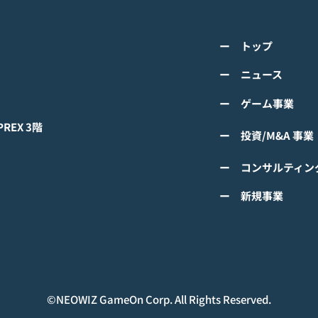
『IDOL CHAMP』<span
の』
class="space"></span>「K-
cla
詳しくは下記PDFをご確認くださ
詳し
超伝導体！最高のスリックバ
のぼ
ー トップ
い。 【ゲームオン プレスリリー
い。
ック・チャレンジアイドル
cla
ス】 K-POPアイドル応援アプリ
ース
ー ニュース
は？」<span class="spa
ーバ
『IDOL CHAMP』 「K-超伝導
ぼの
ー ゲーム事業
体！最高のスリックバック・チャ
ぼの
レンジアイドルは？」 ファン投
付中
EX 3階
ー 投資/M&A 事業
票イベントにおいてNCTの
TAEYONGが1位獲得！
ー コンサルティン
#IDOLCHAMP
ー 新規事業
©︎NEOWIZ GameOn Corp. All Rights Reserved.