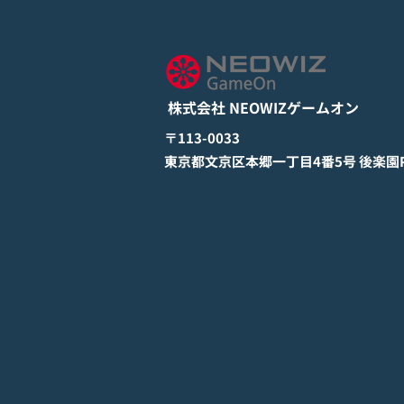
してる？』Google Play Store
とApp Storeから全世界に向
詳しくは下記PDFをご確認くださ
けて正式リリース！
い。 【ゲームオン プレスリリ
ース】 モバイル新作『ぼのぼの
株式会社 NEOWIZゲームオン
なにしてる？』 Google Play
StoreとApp Storeから全世界に
​〒113-0033
向けて正式リリース！ #ぼのぼの
​東京都文京区本郷一丁目4番5号 後楽園PR