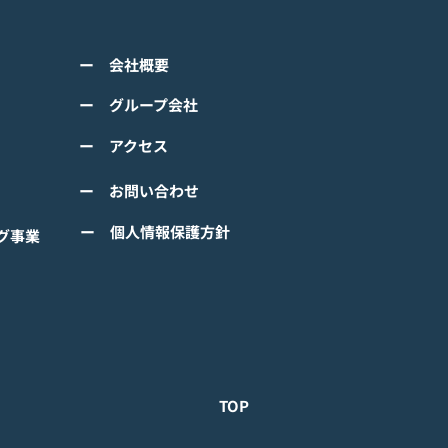
のモバイルゲーム<span
ss="space"></span>『ぼ
くは下記PDFをご確認くださ
の なにしてる？』<span
ー 会社概要
 【ゲームオン プレスリリ
ss="space"></span>グロ
】 TVアニメーション 『ぼの
ー グループ会社
ルで事前登録
』のモバイルゲーム 『ぼの
ー アクセス
 なにしてる？』事前登録受
！ #ぼのぼの
ー お問い合わせ
ー 個人情報保護方針
グ事業
TOP