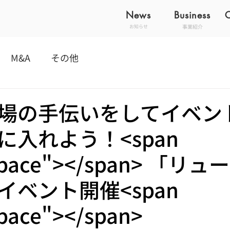
News
Business
事業紹介
お知らせ
M&A
その他
場の手伝いをしてイベン
に入れよう！<span
"space"></span> 「リ
イベント開催<span
space"></span>