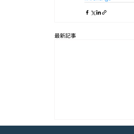
最新記事
モバイル新作『ぼのぼの なに