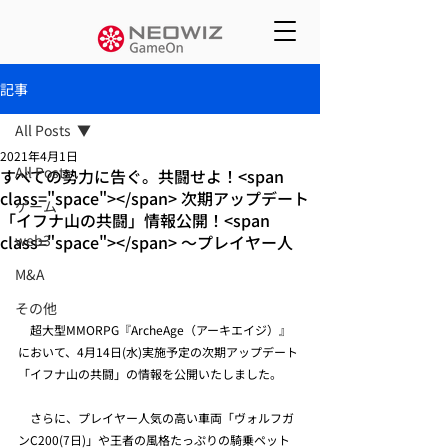
記事
All Posts
2021年4月1日
All Posts
すべての勢力に告ぐ。共闘せよ！<span
class="space"></span> 次期アップデート
ゲーム
「イフナ山の共闘」情報公開！<span
class="space"></span> ～プレイヤー人
web3
M&A
その他
　超大型MMORPG『ArcheAge（アーキエイジ）』
において、4月14日(水)実施予定の次期アップデート
「イフナ山の共闘」の情報を公開いたしました。
　さらに、プレイヤー人気の高い車両「ヴォルフガ
ンC200(7日)」や王者の風格たっぷりの騎乗ペット