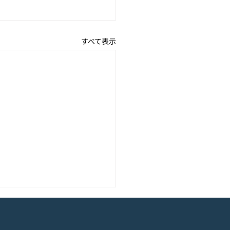
すべて表示
アニメーション『ぼのぼ
のモバイルゲーム<span