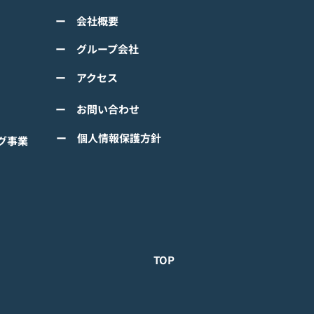
ss="space"></span>『ぼ
くは下記PDFをご確認くださ
の なにしてる？』<span
ー 会社概要
 【ゲームオン プレスリリ
ss="space"></span>グロ
】 TVアニメーション 『ぼの
ー グループ会社
ルで事前登録
』のモバイルゲーム 『ぼの
ー アクセス
 なにしてる？』事前登録受
！ #ぼのぼの
ー お問い合わせ
ー 個人情報保護方針
グ事業
TOP