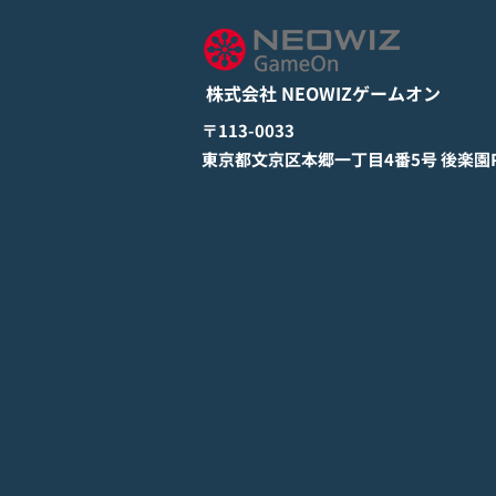
とApp Storeから全世界に向
詳しくは下記PDFをご確認くださ
けて正式リリース！
い。 【ゲームオン プレスリリ
ース】 モバイル新作『ぼのぼの
株式会社 NEOWIZゲームオン
なにしてる？』 Google Play
StoreとApp Storeから全世界に
​〒113-0033
向けて正式リリース！ #ぼのぼの
​東京都文京区本郷一丁目4番5号 後楽園PR