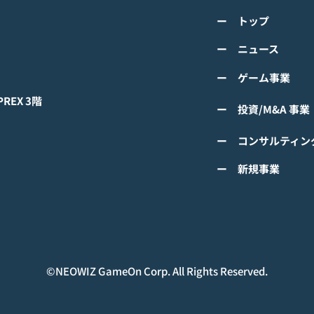
class="space"></span>「K-
cla
詳しくは下記PDFをご確認くださ
詳し
超伝導体！最高のスリックバ
のぼ
ー トップ
い。 【ゲームオン プレスリリー
い。
ック・チャレンジアイドル
cla
ス】 K-POPアイドル応援アプリ
ース
ー ニュース
は？」<span class="spa
ーバ
『IDOL CHAMP』 「K-超伝導
ぼの
ー ゲーム事業
体！最高のスリックバック・チャ
ぼの
レンジアイドルは？」 ファン投
付中
EX 3階
ー 投資/M&A 事業
票イベントにおいてNCTの
TAEYONGが1位獲得！
ー コンサルティン
#IDOLCHAMP
ー 新規事業
©︎NEOWIZ GameOn Corp. All Rights Reserved.