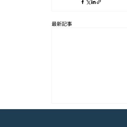
最新記事
モバイル新作『ぼのぼの なに
してる？』Google Play Store