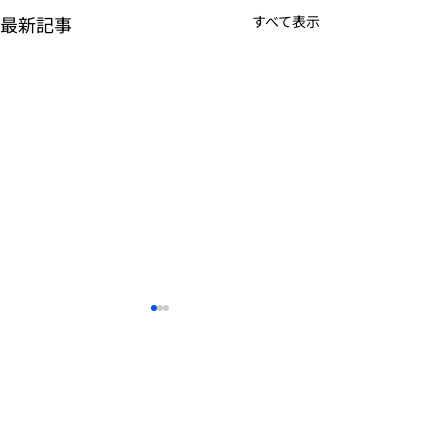
最新記事
すべて表示
K-POPアイドル応援アプ
TVアニメーシ
リ『IDOL CHAMP』
ぼの』のモバイ
<span class="space">
<span class="s
詳しくは下記PDFをご確認く
詳しくは下記PDF
</span>「K-超伝導体！最
</span>『ぼの
ださい。 【ゲームオン プレ
ださい。 【ゲー
高のスリックバック・チ
してる？』<spa
スリリース】 K-POPアイドル
スリリース】 TV