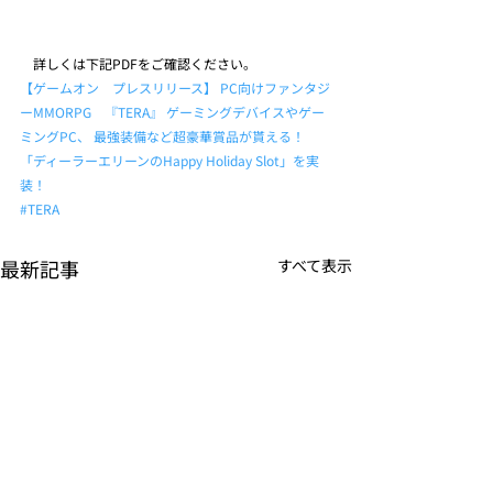
　詳しくは下記PDFをご確認ください。
【ゲームオン　プレスリリース】 PC向けファンタジ
ーMMORPG　『TERA』 ゲーミングデバイスやゲー
ミングPC、 最強装備など超豪華賞品が貰える！ 
「ディーラーエリーンのHappy Holiday Slot」を実
装！
#TERA
最新記事
すべて表示