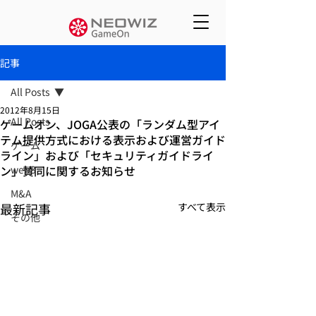
記事
All Posts
2012年8月15日
All Posts
ゲームオン、JOGA公表の「ランダム型アイ
テム提供方式における表示および運営ガイド
ゲーム
ライン」および「セキュリティガイドライ
ン」賛同に関するお知らせ
web3
M&A
最新記事
すべて表示
その他