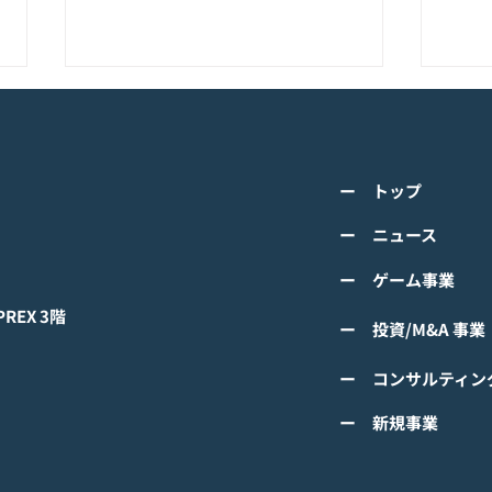
K-POPアイドル応援アプリ
TV
『IDOL CHAMP』<span
の』
class="space"></span>「K-
cla
詳しくは下記PDFをご確認くださ
詳し
超伝導体！最高のスリックバ
のぼ
ー トップ
い。 【ゲームオン プレスリリー
い。
ック・チャレンジアイドル
cla
ス】 K-POPアイドル応援アプリ
ース
ー ニュース
は？」<span class="spa
ーバ
『IDOL CHAMP』 「K-超伝導
ぼの
ー ゲーム事業
体！最高のスリックバック・チャ
ぼの
レンジアイドルは？」 ファン投
付中
EX 3階
ー 投資/M&A 事業
票イベントにおいてNCTの
TAEYONGが1位獲得！
ー コンサルティン
#IDOLCHAMP
ー 新規事業