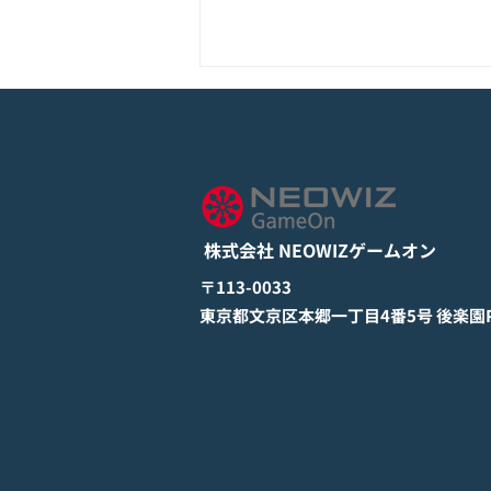
モバイル新作『ぼのぼの なに
してる？』Google Play Store
とApp Storeから全世界に向
詳しくは下記PDFをご確認くださ
けて正式リリース！
い。 【ゲームオン プレスリリ
ース】 モバイル新作『ぼのぼの
株式会社 NEOWIZゲームオン
なにしてる？』 Google Play
StoreとApp Storeから全世界に
​〒113-0033
向けて正式リリース！ #ぼのぼの
​東京都文京区本郷一丁目4番5号 後楽園PR