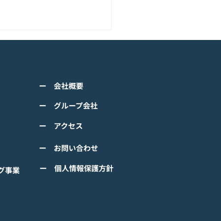
アニメーション『ぼのぼ
のモバイルゲーム<span
ss="space"></span>『ぼ
くは下記PDFをご確認くださ
の なにしてる？』<span
ー 会社概要
 【ゲームオン プレスリリ
ss="space"></span>グロ
】 TVアニメーション 『ぼの
ー グループ会社
ルで事前登録
』のモバイルゲーム 『ぼの
ー アクセス
 なにしてる？』事前登録受
！ #ぼのぼの
ー お問い合わせ
ー 個人情報保護方針
グ事業