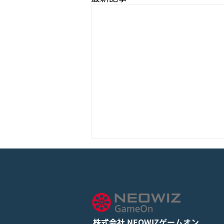
モバイル新作『ぼのぼの なに
してる？』Google Play Store
とApp Storeから全世界に向
詳しくは下記PDFをご確認くださ
けて正式リリース！
い。 【ゲームオン プレスリリ
ース】 モバイル新作『ぼのぼの
株式会社 NEOWIZゲームオン