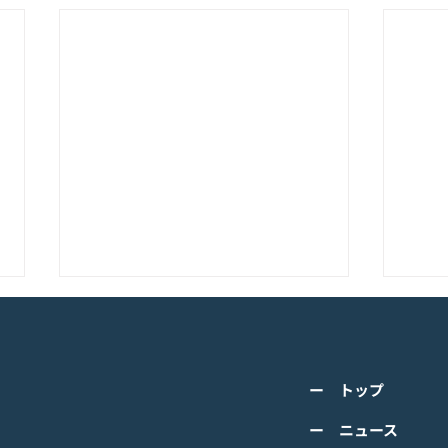
K-POPアイドル応援アプリ
TV
『IDOL CHAMP』<span
の』
class="space"></span>「K-
cla
詳しくは下記PDFをご確認くださ
詳し
超伝導体！最高のスリックバ
のぼ
ー トップ
い。 【ゲームオン プレスリリー
い。
ック・チャレンジアイドル
cla
ス】 K-POPアイドル応援アプリ
ース
ー ニュース
は？」<span class="spa
ーバ