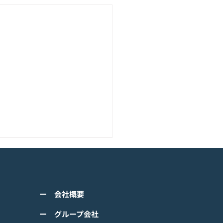
アニメーション『ぼのぼ
のモバイルゲーム<span
ss="space"></span>『ぼ
くは下記PDFをご確認くださ
の なにしてる？』<span
ー 会社概要
 【ゲームオン プレスリリ
ss="space"></span>グロ
】 TVアニメーション 『ぼの
ー グループ会社
ルで事前登録