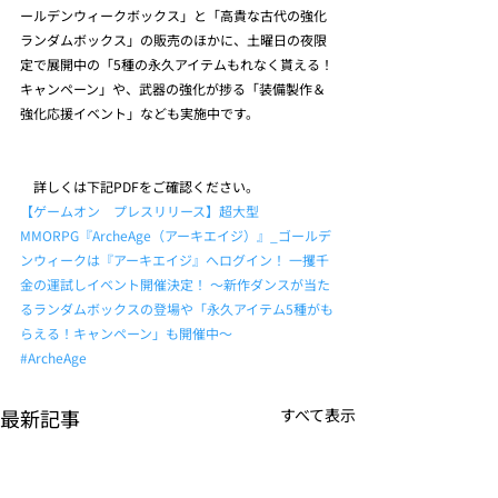
ールデンウィークボックス」と「高貴な古代の強化
ランダムボックス」の販売のほかに、土曜日の夜限
定で展開中の「5種の永久アイテムもれなく貰える！
キャンペーン」や、武器の強化が捗る「装備製作＆
強化応援イベント」なども実施中です。
　詳しくは下記PDFをご確認ください。
【ゲームオン　プレスリリース】超大型
MMORPG『ArcheAge（アーキエイジ）』_ゴールデ
ンウィークは『アーキエイジ』へログイン！ 一攫千
金の運試しイベント開催決定！ ～新作ダンスが当た
るランダムボックスの登場や「永久アイテム5種がも
らえる！キャンペーン」も開催中～
#ArcheAge
最新記事
すべて表示