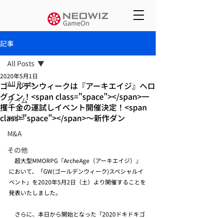
記事
All Posts
2020年5月1日
All Posts
ゴールデンウィークは『アーキエイジ』へロ
グイン！<span class="space"></span>一
ゲーム
攫千金の運試しイベント開催決定！<span
class="space"></span>～新作ダン
web3
M&A
その他
　超大型MMORPG『ArcheAge（アーキエイジ）』
において、「GW(ゴールデンウィーク)スペシャルイ
ベント」を2020年5月2日（土）より開催することを
発表いたしました。
　さらに、本日から開始となった「2020ドキドキゴ