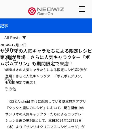
記事
All Posts
2014年12月12日
All Posts
サンリオの人気キャラたちによる限定レシピ
第2弾が登場！さらに人気キャラクター「ポ
ゲーム
ムポムプリン」も期間限定で来店！
web3
サンリオの人気キャラたちによる限定レシピ第2弾が
登場！さらに人気キャラクター「ポムポムプリン」
M&A
も期間限定で来店！
その他
　iOSとAndroid 向けに配信している基本無料アプリ
『クックと魔法のレシピ』において、現在開催中の
サンリオの人気キャラクターたちによるコラボレー
ション企画の第2弾として、本日2014年12月11日
（木）より「サンリオクリスマスレシピエッグ」が