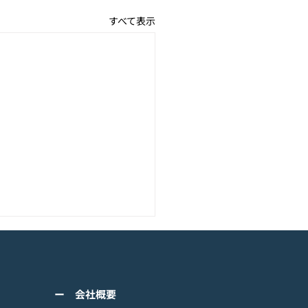
すべて表示
アニメーション『ぼのぼ
のモバイルゲーム<span
ss="space"></span>『ぼ
くは下記PDFをご確認くださ
の なにしてる？』<span
ー 会社概要
 【ゲームオン プレスリリ