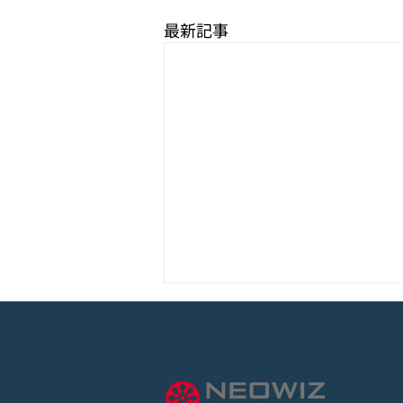
最新記事
モバイル新作『ぼのぼの なに
してる？』Google Play Store
とApp Storeから全世界に向
詳しくは下記PDFをご確認くださ
けて正式リリース！
い。 【ゲームオン プレスリリ