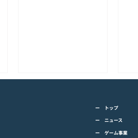
K-POPアイドル応援アプリ
TV
『IDOL CHAMP』<span
の』
class="space"></span>「K-
cla
詳しくは下記PDFをご確認くださ
詳し
超伝導体！最高のスリックバ
のぼ
ー トップ
い。 【ゲームオン プレスリリー
い。
ック・チャレンジアイドル
cla
ス】 K-POPアイドル応援アプリ
ース
ー ニュース
は？」<span class="spa
ーバ
『IDOL CHAMP』 「K-超伝導
ぼの
ー ゲーム事業
体！最高のスリックバック・チャ
ぼの