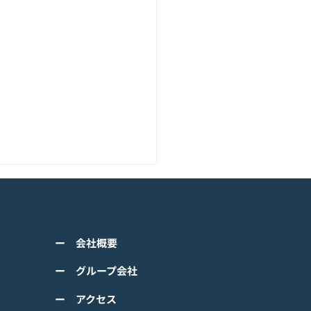
アニメーション『ぼのぼ
のモバイルゲーム<span
ss="space"></span>『ぼ
くは下記PDFをご確認くださ
の なにしてる？』<span
ー 会社概要
 【ゲームオン プレスリリ
ss="space"></span>グロ
】 TVアニメーション 『ぼの
ー グループ会社
ルで事前登録
』のモバイルゲーム 『ぼの
ー アクセス
 なにしてる？』事前登録受