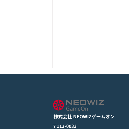
モバイル新作『ぼのぼの なに
してる？』Google Play Store
とApp Storeから全世界に向
詳しくは下記PDFをご確認くださ
けて正式リリース！
い。 【ゲームオン プレスリリ
ース】 モバイル新作『ぼのぼの
株式会社 NEOWIZゲームオン
なにしてる？』 Google Play
StoreとApp Storeから全世界に
​〒113-0033