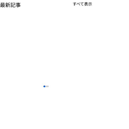
最新記事
すべて表示
K-POPアイドル応援アプ
TVアニメーシ
リ『IDOL CHAMP』
ぼの』のモバイ
<span class="space">
<span class="s
詳しくは下記PDFをご確認く
詳しくは下記PDF
</span>「K-超伝導体！最
</span>『ぼの
ださい。 【ゲームオン プレ
ださい。 【ゲー
株式会社 NEOWIZゲー
ー トップ
高のスリックバック・チ
してる？』<spa
スリリース】 K-POPアイドル
スリリース】 TV
ムオン
ャレンジアイドルは？」
class="space">