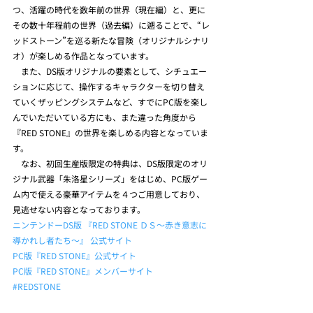
つ、活躍の時代を数年前の世界（現在編）と、更に
その数十年程前の世界（過去編）に遡ることで、“レ
ッドストーン”を巡る新たな冒険（オリジナルシナリ
オ）が楽しめる作品となっています。
　また、DS版オリジナルの要素として、シチュエー
ションに応じて、操作するキャラクターを切り替え
ていくザッピングシステムなど、すでにPC版を楽し
んでいただいている方にも、また違った角度から
『RED STONE』の世界を楽しめる内容となっていま
す。
　なお、初回生産版限定の特典は、DS版限定のオリ
ジナル武器「朱洛星シリーズ」をはじめ、PC版ゲー
ム内で使える豪華アイテムを４つご用意しており、
見逃せない内容となっております。
ニンテンドーDS版 『RED STONE ＤＳ～赤き意志に
導かれし者たち～』 公式サイト
PC版『RED STONE』公式サイト
PC版『RED STONE』メンバーサイト
#REDSTONE