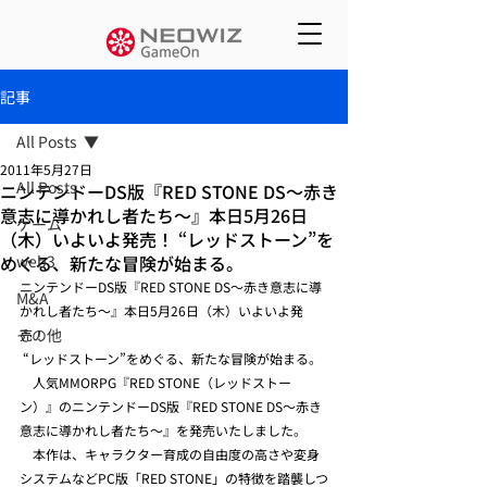
記事
All Posts
2011年5月27日
All Posts
ニンテンドーDS版『RED STONE DS～赤き
意志に導かれし者たち～』本日5月26日
ゲーム
（木）いよいよ発売！ “レッドストーン”を
めぐる、新たな冒険が始まる。
web3
ニンテンドーDS版『RED STONE DS～赤き意志に導
M&A
かれし者たち～』本日5月26日（木）いよいよ発
その他
売！
 “レッドストーン”をめぐる、新たな冒険が始まる。
　人気MMORPG『RED STONE（レッドストー
ン）』のニンテンドーDS版『RED STONE DS～赤き
意志に導かれし者たち～』を発売いたしました。
　本作は、キャラクター育成の自由度の高さや変身
システムなどPC版「RED STONE」の特徴を踏襲しつ