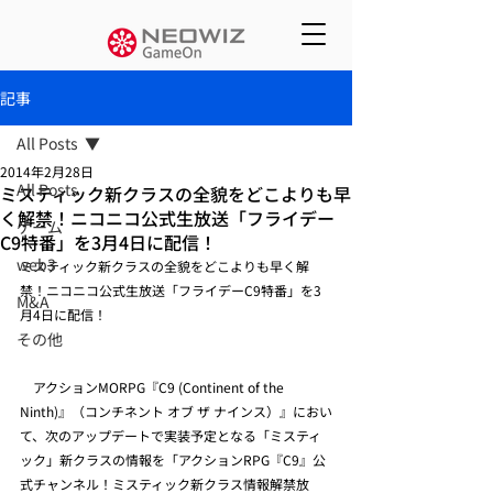
記事
All Posts
2014年2月28日
All Posts
ミスティック新クラスの全貌をどこよりも早
く解禁！ニコニコ公式生放送「フライデー
ゲーム
C9特番」を3月4日に配信！
web3
ミスティック新クラスの全貌をどこよりも早く解
禁！ニコニコ公式生放送「フライデーC9特番」を3
M&A
月4日に配信！
その他
　アクションMORPG『C9 (Continent of the 
Ninth)』（コンチネント オブ ザ ナインス）』におい
て、次のアップデートで実装予定となる「ミスティ
ック」新クラスの情報を「アクションRPG『C9』公
式チャンネル！ミスティック新クラス情報解禁放