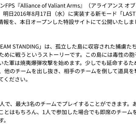
PS『Alliance of Valiant Arms』（アライアンス 
日2016年8月17日（水）に実装する新モード「LAST T
先行情報を、本日オープンした特設サイトにて公開いたしま
 TEAM STANDING」は、孤立した島に収容された捕虜
ために戦うというストーリーです。この島には毒性の胞
いた軍は焼夷爆弾攻撃を始めます。少しでも延命するた
、他のチームを出し抜き、相手のチームを倒して道具を
てください。
2人で、最大3名のチームでプレイすることができます。
ことはもちろん、1人で参加した場合でも即席のチーム
す。