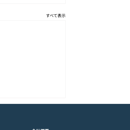
すべて表示
アニメーション『ぼのぼ
のモバイルゲーム<span
ss="space"></span>『ぼ
くは下記PDFをご確認くださ