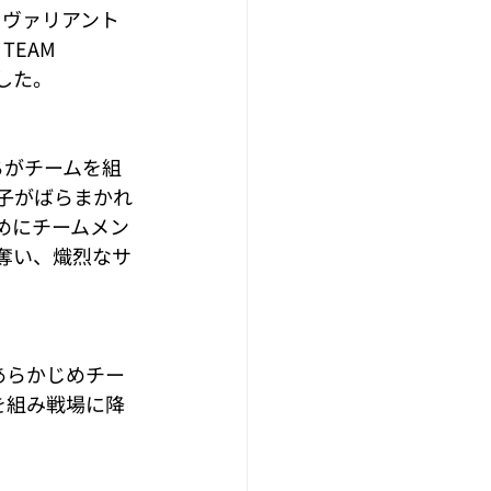
オブ ヴァリアント 
EAM 
した。
たちがチームを組
子がばらまかれ
めにチームメン
奪い、熾烈なサ
あらかじめチー
を組み戦場に降