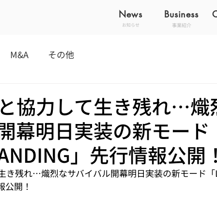
News
Business
事業紹介
お知らせ
M&A
その他
と協力して生き残れ…熾
開幕明日実装の新モード「
STANDING」先行情報公開
き残れ…熾烈なサバイバル開幕明日実装の新モード「LAST
情報公開！