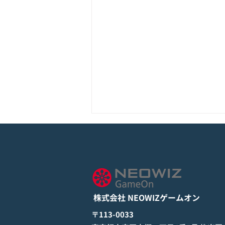
モバイル新作『ぼのぼの なに
してる？』Google Play Store
とApp Storeから全世界に向
詳しくは下記PDFをご確認くださ
けて正式リリース！
い。 【ゲームオン プレスリリ
ース】 モバイル新作『ぼのぼの
株式会社 NEOWIZゲームオン
なにしてる？』 Google Play
StoreとApp Storeから全世界に
​〒113-0033