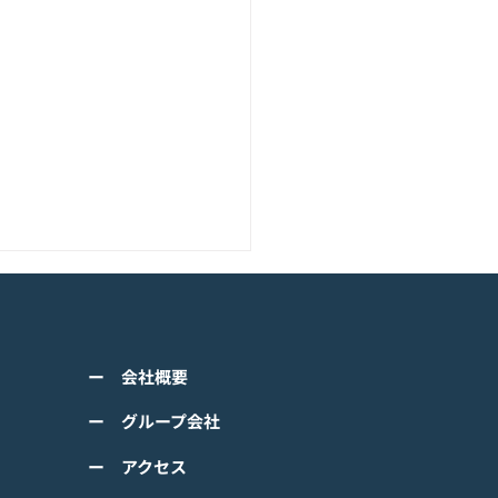
アニメーション『ぼのぼ
のモバイルゲーム<span
ss="space"></span>『ぼ
くは下記PDFをご確認くださ
の なにしてる？』<span
ー 会社概要
 【ゲームオン プレスリリ
ss="space"></span>グロ
】 TVアニメーション 『ぼの
ー グループ会社
ルで事前登録
』のモバイルゲーム 『ぼの
ー アクセス
 なにしてる？』事前登録受