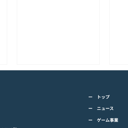
K-POPアイドル応援アプリ
TV
『IDOL CHAMP』<span
の』
class="space"></span>「K-
cla
詳しくは下記PDFをご確認くださ
詳し
超伝導体！最高のスリックバ
のぼ
ー トップ
い。 【ゲームオン プレスリリー
い。
ック・チャレンジアイドル
cla
ス】 K-POPアイドル応援アプリ
ース
ー ニュース
は？」<span class="spa
ーバ
『IDOL CHAMP』 「K-超伝導
ぼの
ー ゲーム事業
体！最高のスリックバック・チャ
ぼの