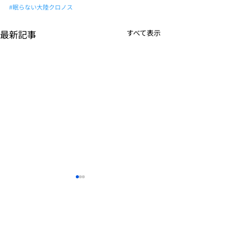
#眠らない大陸クロノス
最新記事
すべて表示
K-POPアイドル応援アプ
TVアニメーシ
リ『IDOL CHAMP』
ぼの』のモバイ
<span class="space">
<span class="s
詳しくは下記PDFをご確認く
詳しくは下記PDF
</span>「K-超伝導体！最
</span>『ぼの