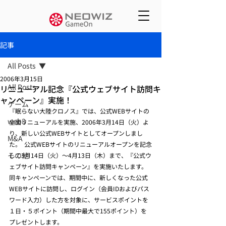
記事
All Posts
2006年3月15日
All Posts
リニューアル記念『公式ウェブサイト訪問キ
ャンペーン』実施！
ゲーム
『眠らない大陸クロノス』では、公式WEBサイトの
web3
全面リニューアルを実施、2006年3月14日（火）よ
り、新しい公式WEBサイトとしてオープンしまし
M&A
た。  公式WEBサイトのリニューアルオープンを記念
その他
して3月14日（火）～4月13日（木）まで、『公式ウ
ェブサイト訪問キャンペーン』を実施いたします。  
同キャンペーンでは、期間中に、新しくなった公式
WEBサイトに訪問し、ログイン（会員IDおよびパス
ワード入力）した方を対象に、サービスポイントを
１日・５ポイント（期間中最大で155ポイント）を
プレゼントします。