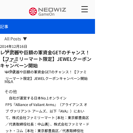
記事
All Posts
2014年12月16日
All Posts
レア武器や巨額の軍資金GETのチャンス！
【ファミリーマート限定】JEWELクーポン
ゲーム
キャンペーン開始
web3
レア武器や巨額の軍資金GETのチャンス！【ファミ
リーマート限定】JEWELクーポンキャンペーン開始
M&A
その他
　自社が運営する日本No.1オンライン
FPS『Alliance of Valiant Arms』（アライアンス オ
ブ ヴァリアント アームズ、以下『AVA』）におい
て、株式会社ファミリーマート [本社：東京都豊島区
／代表取締役社長：中山勇] 、株式会社ファミマ・ド
ット・コム［本社：東京都豊島区／代表取締役社