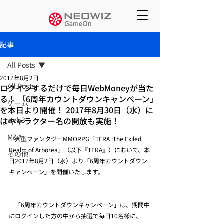
記事
All Posts
2017年8月2日
All Posts
ログインするだけで毎日WebMoneyが当た
る！ 「6周年カウントダウンキャンペーン」
ゲーム
を本日より開催！ 2017年8月30日（水）に
はキャラクター名の開放も実施！
web3
M&A
　大型ファンタジーMMORPG『TERA :The Exiled 
Realm of Arborea』（以下『TERA』）において、本
その他
日2017年8月2日（水）より「6周年カウントダウン
キャンペーン」を開催いたします。
　「6周年カウントダウンキャンペーン」は、期間中
にログインした方の中から抽選で毎日10名様に、