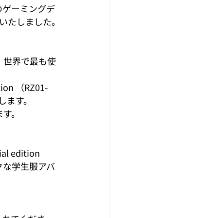
のゲーミングデ
始いたしました。
来、世界で最も使
ion （RZ01-
たします。
ます。
edition 
ックな学生服アバ