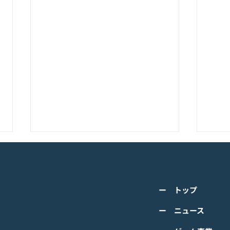
K-POPアイドル応援アプリ
TV
『IDOL CHAMP』<span
の』
class="space"></span>「K-
cla
詳しくは下記PDFをご確認くださ
詳し
超伝導体！最高のスリックバ
のぼ
ー トップ
い。 【ゲームオン プレスリリー
い。
ック・チャレンジアイドル
cla
ス】 K-POPアイドル応援アプリ
ース
ー ニュース
は？」<span class="spa
ーバ
『IDOL CHAMP』 「K-超伝導
ぼの