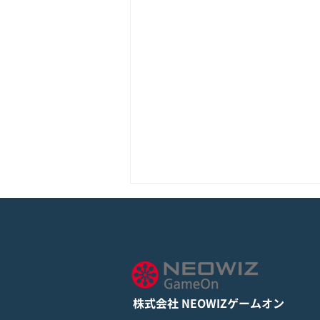
モバイル新作『ぼのぼの なに
してる？』Google Play Store
とApp Storeから全世界に向
詳しくは下記PDFをご確認くださ
けて正式リリース！
い。 【ゲームオン プレスリリ
ース】 モバイル新作『ぼのぼの
株式会社 NEOWIZゲームオン
なにしてる？』 Google Play