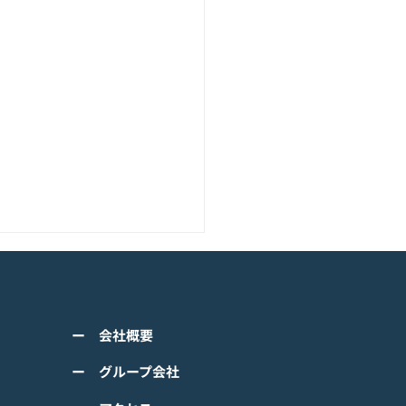
アニメーション『ぼのぼ
のモバイルゲーム<span
ss="space"></span>『ぼ
くは下記PDFをご確認くださ
の なにしてる？』<span
ー 会社概要
 【ゲームオン プレスリリ
ss="space"></span>グロ
】 TVアニメーション 『ぼの
ー グループ会社
ルで事前登録
』のモバイルゲーム 『ぼの