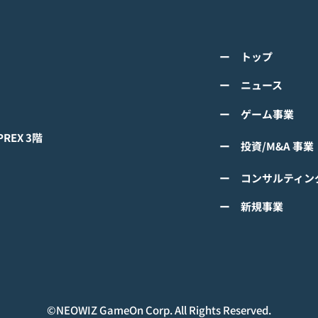
K-POPアイドル応援アプリ
TV
『IDOL CHAMP』<span
の』
class="space"></span>「K-
cla
詳しくは下記PDFをご確認くださ
詳し
超伝導体！最高のスリックバ
のぼ
ー トップ
い。 【ゲームオン プレスリリー
い。
ック・チャレンジアイドル
cla
ス】 K-POPアイドル応援アプリ
ース
ー ニュース
は？」<span class="spa
ーバ
『IDOL CHAMP』 「K-超伝導
ぼの
ー ゲーム事業
体！最高のスリックバック・チャ
ぼの
レンジアイドルは？」 ファン投
付中
EX 3階
ー 投資/M&A 事業
票イベントにおいてNCTの
TAEYONGが1位獲得！
ー コンサルティン
#IDOLCHAMP
ー 新規事業
©︎NEOWIZ GameOn Corp. All Rights Reserved.