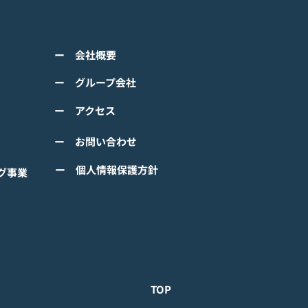
アニメーション『ぼのぼ
のモバイルゲーム<span
ss="space"></span>『ぼ
くは下記PDFをご確認くださ
の なにしてる？』<span
ー 会社概要
 【ゲームオン プレスリリ
ss="space"></span>グロ
】 TVアニメーション 『ぼの
ー グループ会社
ルで事前登録
』のモバイルゲーム 『ぼの
ー アクセス
 なにしてる？』事前登録受
！ #ぼのぼの
ー お問い合わせ
ー 個人情報保護方針
グ事業
TOP