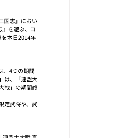
三国志』におい
志』を遊ぶ、コ
を本日2014年
”は、4つの期間
」は、「連盟大
大戦」の期間終
限定武将や、武
「連盟大大戦 夏