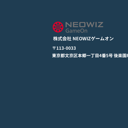
モバイル新作『ぼのぼの なに
してる？』Google Play Store
とApp Storeから全世界に向
詳しくは下記PDFをご確認くださ
けて正式リリース！
い。 【ゲームオン プレスリリ
ース】 モバイル新作『ぼのぼの
株式会社 NEOWIZゲームオン
なにしてる？』 Google Play
StoreとApp Storeから全世界に
​〒113-0033
向けて正式リリース！ #ぼのぼの
​東京都文京区本郷一丁目4番5号 後楽園PR