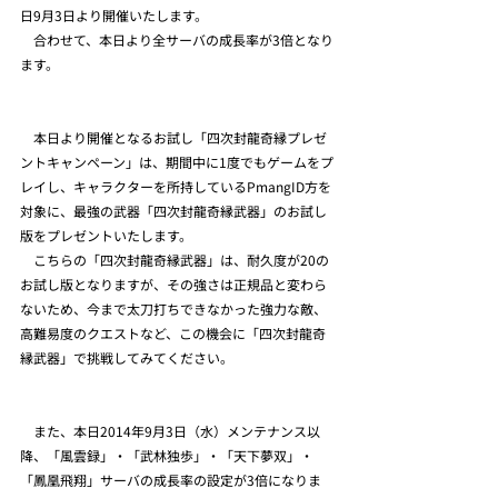
日9月3日より開催いたします。
　合わせて、本日より全サーバの成長率が3倍となり
ます。
　本日より開催となるお試し「四次封龍奇縁プレゼ
ントキャンペーン」は、期間中に1度でもゲームをプ
レイし、キャラクターを所持しているPmangID方を
対象に、最強の武器「四次封龍奇縁武器」のお試し
版をプレゼントいたします。
　こちらの「四次封龍奇縁武器」は、耐久度が20の
お試し版となりますが、その強さは正規品と変わら
ないため、今まで太刀打ちできなかった強力な敵、
高難易度のクエストなど、この機会に「四次封龍奇
縁武器」で挑戦してみてください。
　また、本日2014年9月3日（水）メンテナンス以
降、「風雲録」・「武林独歩」・「天下夢双」・
「鳳凰飛翔」サーバの成長率の設定が3倍になりま