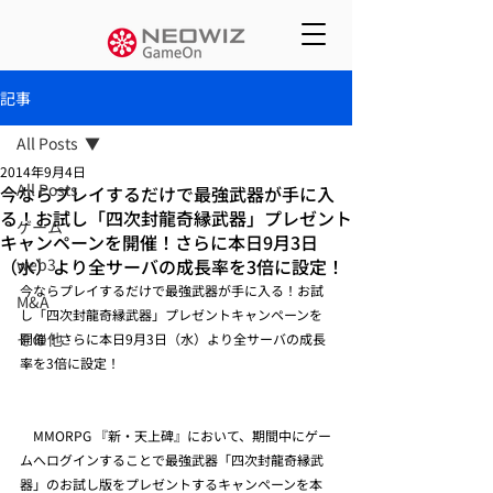
記事
All Posts
2014年9月4日
All Posts
今ならプレイするだけで最強武器が手に入
る！お試し「四次封龍奇縁武器」プレゼント
ゲーム
キャンペーンを開催！さらに本日9月3日
（水）より全サーバの成長率を3倍に設定！
web3
今ならプレイするだけで最強武器が手に入る！お試
M&A
し「四次封龍奇縁武器」プレゼントキャンペーンを
その他
開催！さらに本日9月3日（水）より全サーバの成長
率を3倍に設定！
　MMORPG 『新・天上碑』において、期間中にゲー
ムへログインすることで最強武器「四次封龍奇縁武
器」のお試し版をプレゼントするキャンペーンを本