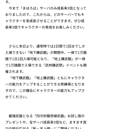
す。
　今まで「まほろば」サーバのみ成長率3倍となって
おりましたので、これからは、どのサーバーでもキ
ャラクターを急成長させることができます。ぜひ成
長率3倍でキャラクターの育成をお楽しみください。
　さらに本日より、通常時では2日間で1回までしか
入場できない「地下錬武館」が期間中、一律で1万銀
銭で1日1回入場可能となり、「地上錬武館」が一律
で1万銭銀で入場できる「武林錬武祭」イベントも開
催されます。
　「地下錬武館」「地上錬武館」ともにキャラクタ
ーの能力をアップすることができる修練場となりま
すので、この機会にキャラクターの能力もアップさ
せてください。
　最強武器となる「四次封龍奇縁武器」お試し版の
プレゼントや、全サーバ成長率3倍など、ますます遊
びの幅が広がる『新・天上碑』にご期待ください。