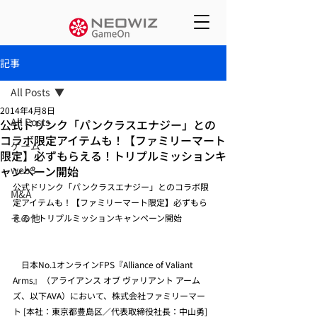
記事
All Posts
2014年4月8日
All Posts
公式ドリンク「パンクラスエナジー」との
コラボ限定アイテムも！【ファミリーマート
ゲーム
限定】必ずもらえる！トリプルミッションキ
ャンペーン開始
web3
公式ドリンク「パンクラスエナジー」とのコラボ限
M&A
定アイテムも！【ファミリーマート限定】必ずもら
その他
える！トリプルミッションキャンペーン開始
　日本No.1オンラインFPS『Alliance of Valiant 
Arms』（アライアンス オブ ヴァリアント アーム
ズ、以下AVA）において、株式会社ファミリーマー
ト [本社：東京都豊島区／代表取締役社長：中山勇] 