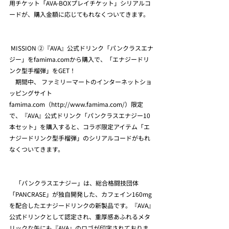
用チケット「AVA-BOXプレイチケット」シリアルコ
ードが、購入金額に応じてもれなくついてきます。
 MISSION ②『AVA』公式ドリンク「パンクラスエナ
ジー」をfamima.comから購入で、「エナジードリ
ンク型手榴弾」をGET！
　期間中、 ファミリーマートのインターネットショ
ッピングサイト
famima.com（http://www.famima.com/）限定
で、『AVA』公式ドリンク「パンクラスエナジー10
本セット」を購入すると、コラボ限定アイテム「エ
ナジードリンク型手榴弾」のシリアルコードがもれ
なくついてきます。
　「パンクラスエナジー」は、総合格闘技団体
「PANCRASE」が独自開発した、カフェイン160mg
を配合したエナジードリンクの新製品です。『AVA』
公式ドリンクとして認定され、重厚感あふれるメタ
リックな缶にも『AVA』のロゴが印字されておりま