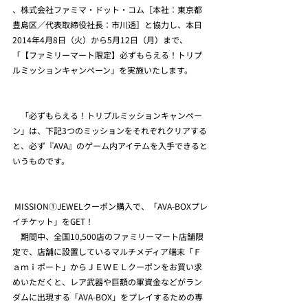
、株式会社ファミマ・ドット・コム［本社：東京都
豊島区／代表取締役社長：市川透］と協力し、本日
2014年4月8日（火）から5月12日（月）まで、
「【ファミリーマート限定】必ずもらえる！トリプ
ルミッションキャンペーン」を実施いたします。
　「必ずもらえる！トリプルミッションキャンペー
ン」は、下記3つのミッションをそれぞれクリアする
と、必ず『AVA』のゲーム内アイテムを入手できると
いうものです。
 MISSION①JEWELクーポン購入で、「AVA-BOXプレ
イチケット」をGET！
　期間中、全国10,500店のファミリーマート店舗限
定で、店舗に設置しているマルチメディア端末「Ｆ
ａｍｉポート」からＪＥＷＥＬクーポンをお買い求
めいただくと、レア武器や巨額の軍資金などがラン
ダムに出現する「AVA-BOX」をプレイするための専