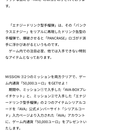
す。
　「エナジードリンク型手榴弾」は、その「パンク
ラスエナジー」をリアルに再現したドリンク缶型の
手榴弾で、爆破させると「PANCRASE」ロゴがド派
手に浮かびあがるというものです。
　ゲーム内での注目必至、他では入手できない特別
なアイテムとなっております。
MISSION ③2つのミッションを両方クリアで、ゲー
ム内通貨「50,000ユーロ」をGETせよ！
　期間中、ミッション①で入手した「AVA-BOXプレ
イチケット」と、ミッション②で入手した「エナジ
ードリンク型手榴弾」の２つのアイテムシリアルコ
ードを『AVA』公式メンバーサイト「シリアルコー
ド」入力ページより入力された『AVA』アカウント
に、ゲーム内通貨「50,000ユーロ」をプレゼントい
たします。