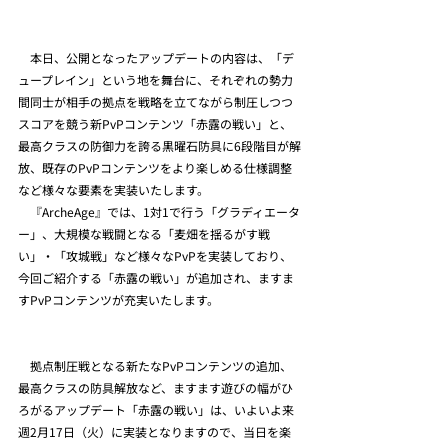
　本日、公開となったアップデートの内容は、「デ
ュープレイン」という地を舞台に、それぞれの勢力
間同士が相手の拠点を戦略を立てながら制圧しつつ
スコアを競う新PvPコンテンツ「赤露の戦い」と、
最高クラスの防御力を誇る黒曜石防具に6段階目が解
放、既存のPvPコンテンツをより楽しめる仕様調整
など様々な要素を実装いたします。
　『ArcheAge』では、1対1で行う「グラディエータ
ー」、大規模な戦闘となる「麦畑を揺るがす戦
い」・「攻城戦」など様々なPvPを実装しており、
今回ご紹介する「赤露の戦い」が追加され、ますま
すPvPコンテンツが充実いたします。　
　拠点制圧戦となる新たなPvPコンテンツの追加、
最高クラスの防具解放など、ますます遊びの幅がひ
ろがるアップデート「赤露の戦い」は、いよいよ来
週2月17日（火）に実装となりますので、当日を楽