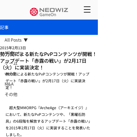
記事
All Posts
2015年2月13日
All Posts
勢力間による新たなPvPコンテンツが開戦！
アップデート「赤露の戦い」が2月17日
ゲーム
（火）に実装決定！
web3
勢力間による新たなPvPコンテンツが開戦！アップ
デート「赤露の戦い」が2月17日（火）に実装決
M&A
定！
その他
　超大型MMORPG『ArcheAge（アーキエイジ）』
において、新たなPvPコンテンツや、「黒曜石防
具」の6段階を解放するアップデート「赤露の戦い」
を2015年2月17日（火）に実装することを発表いた
しました。