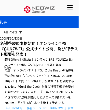
記事
All Posts
2008年10月30日
All Posts
名称を改め本格始動！オンラインTPS
『GUNZWEI』公式サイト公開、及びCβテス
ゲーム
ト概要を発表！
web3
名称を改め本格始動！オンラインTPS 『GUNZWEI』
公式サイト公開、及びCβテスト概要を発表！    　こ
M&A
の度、オンラインＴＰＳ『GunZ the Duel』の名称を
その他
『GUNZWEI（ガンツツヴァイ）』と改め、2008年
10月29日（水）15：00より、公式サイトを公開する
とともに『GunZ the Duel』からの移管手続きの受付
を開始いたします。また、『GunZ the Duel』をプレ
イされていた方を対象としたクローズドβテストを
2008年11月5日（水）より実施する予定です。    
『GUNZWEI』　移管ページURL
『GUNZWEI』公式