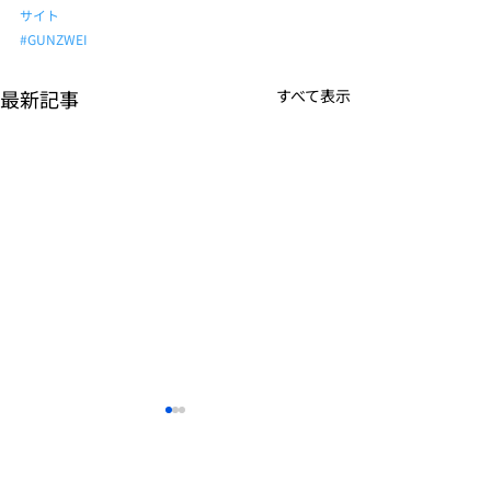
サイト
#GUNZWEI
最新記事
すべて表示
K-POPアイドル応援アプ
TVアニメーシ
リ『IDOL CHAMP』
ぼの』のモバイ
<span class="space">
<span class="s