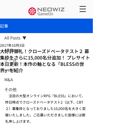
記事
All Posts
2017年10月3日
All Posts
大好評御礼！クローズドベータテスト２ 募
集枠をさらに15,000名分追加！ プレサイト
ゲーム
本日更新！本作の軸となる「BLESSの世
界」を紹介
web3
M&A
その他
　注目の大型オンラインRPG『BLESS』において、
昨日時点でクローズドベータテスト2（以下、CBT
２）募集枠となっておりました10,000名を大きく突
破いたしました。ご応募いただきました皆様には御
礼申し上げます。