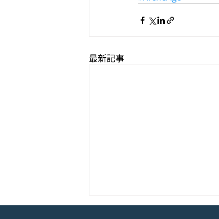
最新記事
モバイル新作『ぼのぼの なに