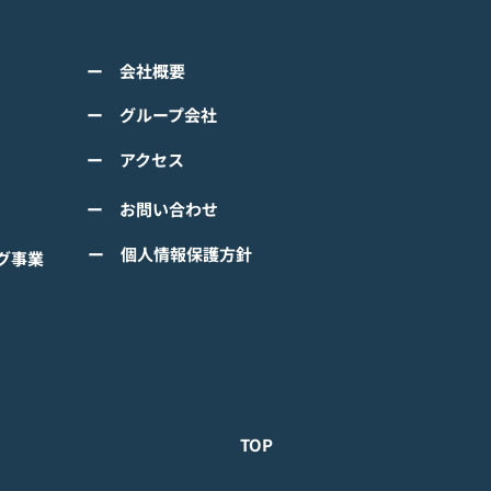
のモバイルゲーム<span
ss="space"></span>『ぼ
くは下記PDFをご確認くださ
の なにしてる？』<span
ー 会社概要
 【ゲームオン プレスリリ
ss="space"></span>グロ
】 TVアニメーション 『ぼの
ー グループ会社
ルで事前登録
』のモバイルゲーム 『ぼの
ー アクセス
 なにしてる？』事前登録受
！ #ぼのぼの
ー お問い合わせ
ー 個人情報保護方針
グ事業
TOP