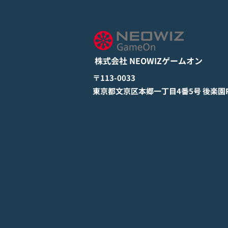
してる？』Google Play Store
とApp Storeから全世界に向
詳しくは下記PDFをご確認くださ
けて正式リリース！
い。 【ゲームオン プレスリリ
ース】 モバイル新作『ぼのぼの
株式会社 NEOWIZゲームオン
なにしてる？』 Google Play
StoreとApp Storeから全世界に
​〒113-0033
向けて正式リリース！ #ぼのぼの
​東京都文京区本郷一丁目4番5号 後楽園PR