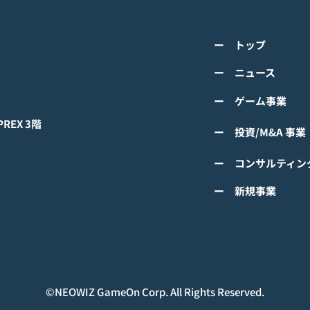
『IDOL CHAMP』<span
の』
class="space"></span>「K-
cla
詳しくは下記PDFをご確認くださ
詳し
超伝導体！最高のスリックバ
のぼ
ー トップ
い。 【ゲームオン プレスリリー
い。
ック・チャレンジアイドル
cla
ス】 K-POPアイドル応援アプリ
ース
ー ニュース
は？」<span class="spa
ーバ
『IDOL CHAMP』 「K-超伝導
ぼの
ー ゲーム事業
体！最高のスリックバック・チャ
ぼの
レンジアイドルは？」 ファン投
付中
EX 3階
ー 投資/M&A 事業
票イベントにおいてNCTの
TAEYONGが1位獲得！
ー コンサルティン
#IDOLCHAMP
ー 新規事業
©︎NEOWIZ GameOn Corp. All Rights Reserved.