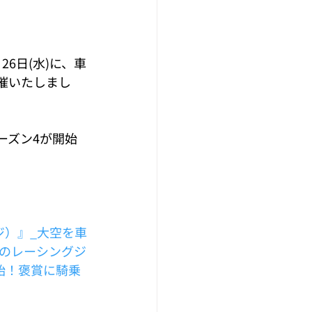
26日(水)に、車
催いたしまし
ーズン4が開始
ジ）』_大空を車
島のレーシングジ
始！褒賞に騎乗