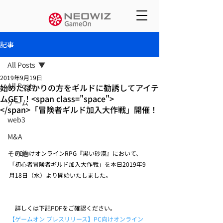
記事
All Posts
2019年9月19日
All Posts
始めたばかりの方をギルドに勧誘してアイテ
ムGET！<span class="space">
ゲーム
</span>「冒険者ギルド加入大作戦」開催！
web3
M&A
その他
　PC向けオンラインRPG『黒い砂漠』において、
「初心者冒険者ギルド加入大作戦」を本日2019年9
月18日（水）より開始いたしました。
　詳しくは下記PDFをご確認ください。
【ゲームオン プレスリリース】PC向けオンライン