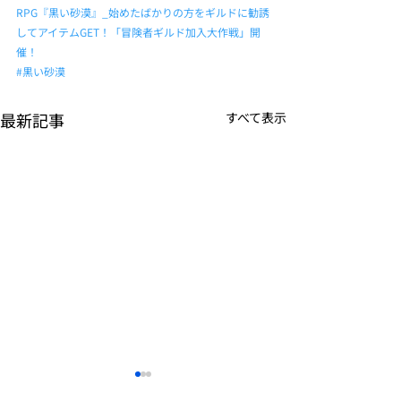
RPG『黒い砂漠』_始めたばかりの方をギルドに勧誘
してアイテムGET！「冒険者ギルド加入大作戦」開
催！
#黒い砂漠
最新記事
すべて表示
K-POPアイドル応援アプ
TVアニメーシ