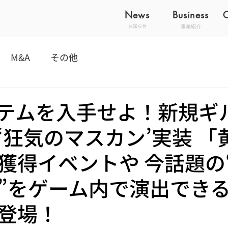
News
Business
事業紹介
お知らせ
M&A
その他
テムを入手せよ！新規ギ
‘狂気のマスカン’実装 「
獲得イベントや 今話題の
”をゲーム内で演出でき
登場！