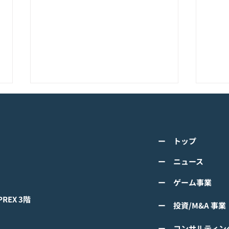
K-POPアイドル応援アプリ
TV
『IDOL CHAMP』<span
の』
class="space"></span>「K-
cla
詳しくは下記PDFをご確認くださ
詳し
超伝導体！最高のスリックバ
のぼ
ー トップ
い。 【ゲームオン プレスリリー
い。
ック・チャレンジアイドル
cla
ス】 K-POPアイドル応援アプリ
ース
ー ニュース
は？」<span class="spa
ーバ
『IDOL CHAMP』 「K-超伝導
ぼの
ー ゲーム事業
体！最高のスリックバック・チャ
ぼの
レンジアイドルは？」 ファン投
付中
EX 3階
ー 投資/M&A 事業
票イベントにおいてNCTの
TAEYONGが1位獲得！
ー コンサルティン