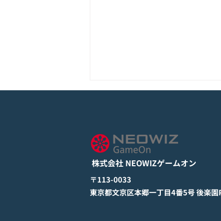
モバイル新作『ぼのぼの なに
してる？』Google Play Store
とApp Storeから全世界に向
詳しくは下記PDFをご確認くださ
けて正式リリース！
い。 【ゲームオン プレスリリ
ース】 モバイル新作『ぼのぼの
株式会社 NEOWIZゲームオン
なにしてる？』 Google Play
StoreとApp Storeから全世界に
​〒113-0033
向けて正式リリース！ #ぼのぼの
​東京都文京区本郷一丁目4番5号 後楽園PR