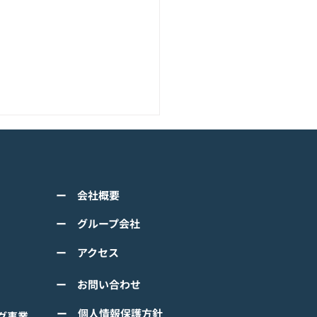
アニメーション『ぼのぼ
のモバイルゲーム<span
ss="space"></span>『ぼ
くは下記PDFをご確認くださ
の なにしてる？』<span
ー 会社概要
 【ゲームオン プレスリリ
ss="space"></span>グロ
】 TVアニメーション 『ぼの
ー グループ会社
ルで事前登録
』のモバイルゲーム 『ぼの
ー アクセス
 なにしてる？』事前登録受
！ #ぼのぼの
ー お問い合わせ
ー 個人情報保護方針
グ事業