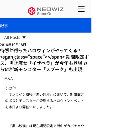
記事
All Posts
2018年10月18日
All Posts
待ちに待ったハロウィンがやってくる！
<span class="space"></span> 期間限定ボ
ゲーム
ス、黒き魔女「イザベラ」が今年も登場 さ
らに、新モンスター「スプーク」も出現
web3
M&A
その他
　オンラインRPG『黒い砂漠』において、期間限定
のボスとモンスターが登場するハロウィンイベント
を本日より開催いたしました。
　『黒い砂漠』は現在期間限定で街中がカボチャや