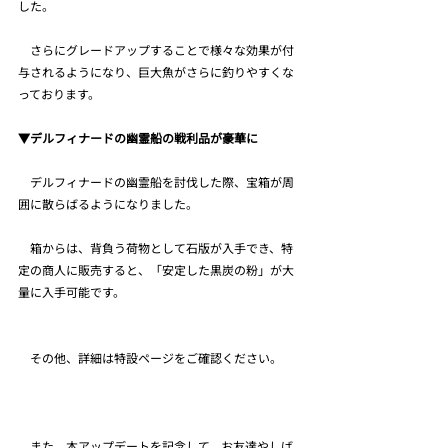
した。
　さらにグレードアップすることで様々な効果が付
与されるようになり、巨大魚がさらに釣りやすくな
っております。
▼デルフィナードの幽霊船の戦利品が豪華に
　デルフィナードの幽霊船を討伐した際、宝箱が周
囲に散らばるようになりました。
　箱からは、背負う荷物として石版が入手でき、特
定の商人に販売すると、「安定した黒炭の粉」が大
量に入手可能です。
　その他、詳細は特設ページをご確認ください。
　また、本アップデートを記念して、お友達やしば