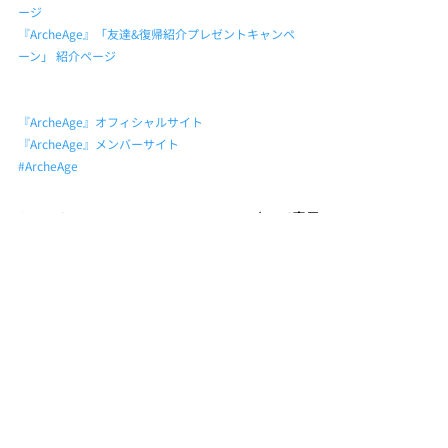
ージ
『ArcheAge』「友達&復帰紹介プレゼントキャンペ
ーン」 紹介ページ
『ArcheAge』オフィシャルサイト
『ArcheAge』メンバーサイト
#ArcheAge
最新記事
すべて表示