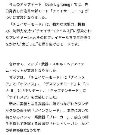
　今回のアップデート「Dark Lightning」では、先
日発表した注目の新モード「チェイサーモード」が
ついに実装となりました。
　「チェイサーモード」は、強力な攻撃力、機動
力、防御力を持つ”チェイサー(ウイルス)”に感染され
たプレイヤー1人vsその他プレイヤーたちで生き残り
をかけた“鬼ごっこ”を繰り広げるモードです。  
　合わせて、マップ・武器・スキル・ヘアアイテ
ム・ペットが実装となりました
　マップは、「チェイサーモード」に「ナイトメ
ア」と「オフィス」、「デスマッチモード」に「ル
ナ-Ⅱ」と「ホリデー」、「キャプテンモード」に
「ナイトメア」を実装しました。 
　新たに実装となる武器は、鎖でつながれたヌンチ
ャク型の両手剣「ツインブレード」、本作において
初となるハンマー系武器「ブレーカー」、前方の相
手を探して攻撃する設置型「セントリーガン」など
の多種多様な5つです。  